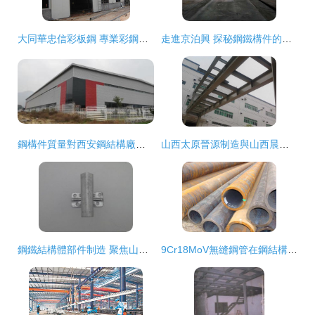
大同華忠信彩板鋼 專業彩鋼廠房報價與鋼結構部件制造解析
走進京泊興 探秘鋼鐵構件的現代生產線
鋼構件質量對西安鋼結構廠房工程的關鍵影響
山西太原晉源制造與山西晨飛 鋼結構雨棚服務的卓越實踐與施工制造一體化
鋼鐵結構體部件制造 聚焦山東鋼結構支架圖與生產廠家
9Cr18MoV無縫鋼管在鋼結構制造中的優勢與應用