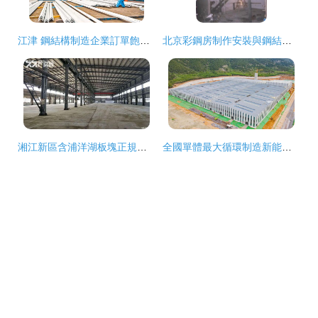
江津 鋼結構制造企業訂單飽和，生產車間一片繁忙景象
北京彩鋼房制作安裝與鋼結構閣樓搭建 專業廠家騰輝鋼結構的全面解析
湘江新區含浦洋湖板塊正規鋼結構廠房招租——專為鋼鐵結構部件制造打造
全國單體最大循環制造新能源汽車鋼結構主廠房完成交付