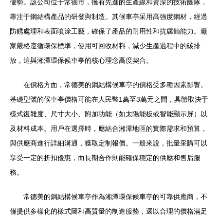
優勢。該公司位于常德市，擁有先進的生產線和資深的技術團隊，
專注于鋼結構產品的研發與制造。其候車亭采用高強度鋼材，經過
防銹處理和表面噴涂工藝，確保了產品的耐用性和抗腐蝕能力。廠
家嚴格遵循環保標準，使用可回收材料，減少生產過程中的碳排
放，這與湘潭環保候車亭的核心理念高度契合。
在價格方面，常德美的鋼結構候車亭的價格受多種因素影響。
基礎型號的候車亭價格可能在人民幣1萬至3萬元之間，具體取決于
樣式復雜度、尺寸大小、附加功能（如太陽能板或智能顯示屏）以
及材料成本。用戶在選擇時，應結合湘潭地區的實際需求和預算，
與供應商進行詳細溝通，獲取定制報價。一般來說，批量采購可以
享受一定的折扣優惠，而長期合作則能確保穩定的供應和售后服
務。
常德美的鋼結構候車亭作為湘潭環保候車亭的可靠供應商，不
僅提供多樣化的樣式圖和高質量的制造服務，還以合理的價格滿足